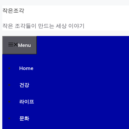
Skip
작은조각
to
작은 조각들이 만드는 세상 이야기
content
Menu
Home
건강
라이프
문화