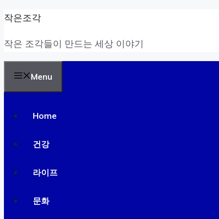
Skip
작은조각
to
작은 조각들이 만드는 세상 이야기
content
Menu
Home
건강
라이프
문화