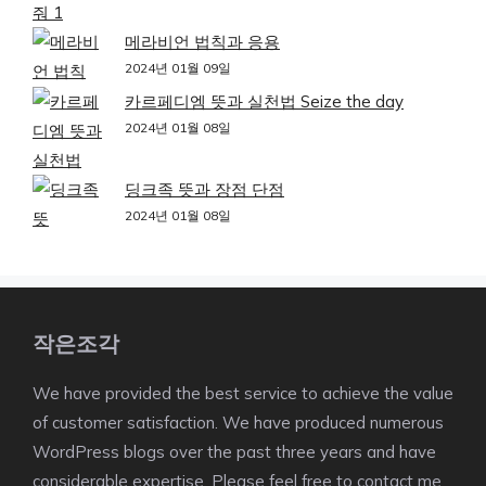
메라비언 법칙과 응용
2024년 01월 09일
카르페디엠 뜻과 실천법 Seize the day
2024년 01월 08일
딩크족 뜻과 장점 단점
2024년 01월 08일
작은조각
We have provided the best service to achieve the value
of customer satisfaction. We have produced numerous
WordPress blogs over the past three years and have
considerable expertise. Please feel free to contact me