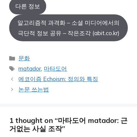
다른 정보
알고리즘적 과격화 – 소셜 미디어에서의
극단적 정보 공유 – 작은조각 (abit.co.kr)
Categories
문화
Tags
matador
,
마타도어
에코이즘 Echoism: 정의와 특징
논문 쓰는법
1 thought on “마타도어 matador: 근
거없는 사실 조작”