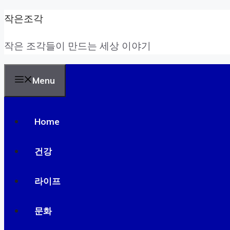
Skip
작은조각
to
작은 조각들이 만드는 세상 이야기
content
Menu
Home
건강
라이프
문화