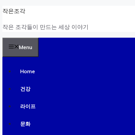
Skip
작은조각
to
작은 조각들이 만드는 세상 이야기
content
Menu
Home
건강
라이프
문화