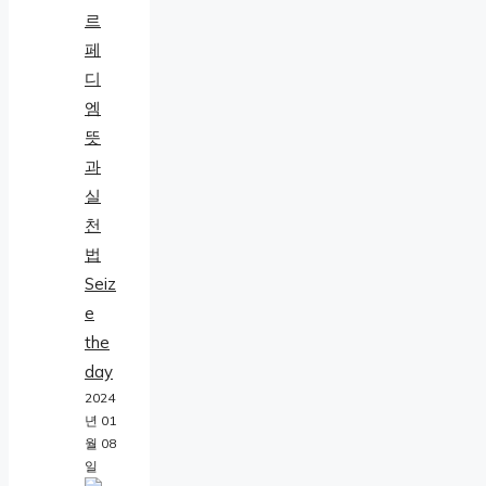
르
페
디
엠
뜻
과
실
천
법
Seiz
e
the
day
2024
년 01
월 08
일