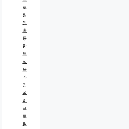
훌
륭
한
특
성
을
가
진
폴
리
프
로
필