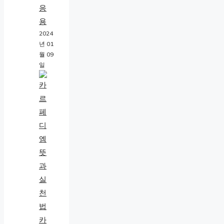
응
용
2024
년 01
월 09
일
카