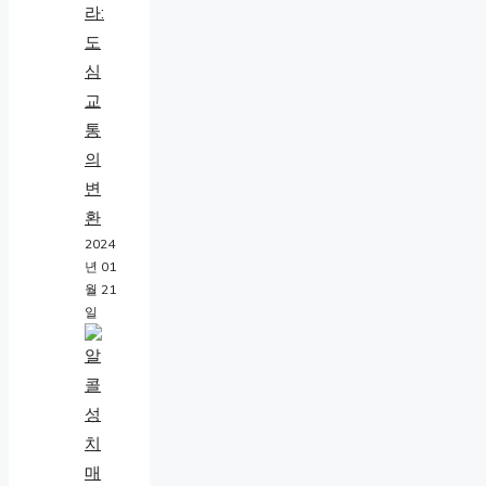
라:
도
심
교
통
의
변
환
2024
년 01
월 21
일