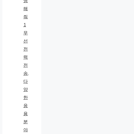
무
선
전
력
전
송,
다
양
한
응
용
분
야