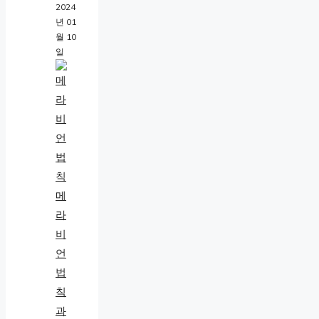
2024
년 01
월 10
일
메
라
비
언
법
칙
과