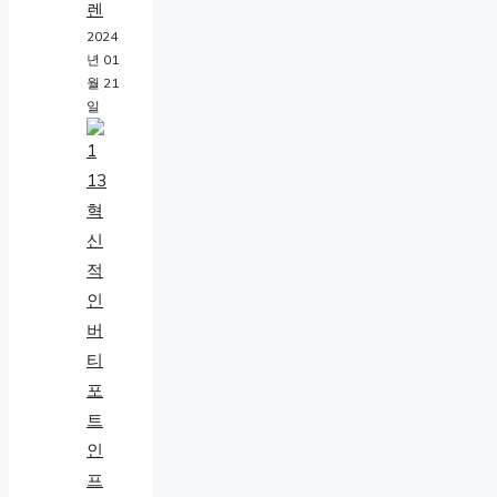
렌
2024
년 01
월 21
일
혁
신
적
인
버
티
포
트
인
프