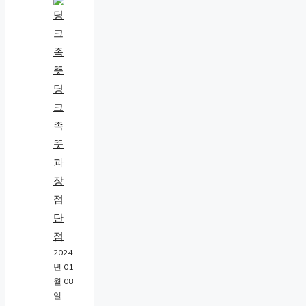
딩
크
족
뜻
과
장
점
단
점
2024
년 01
월 08
일