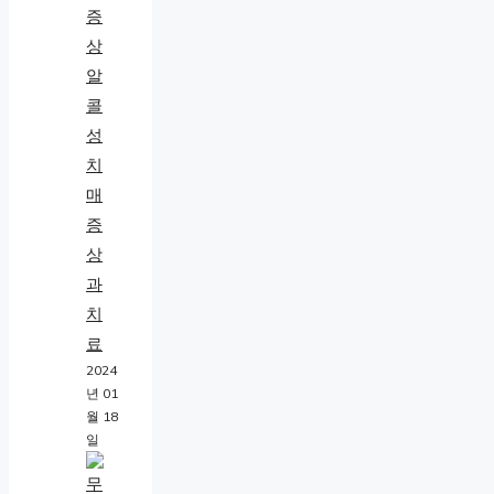
알
콜
성
치
매
증
상
과
치
료
2024
년 01
월 18
일