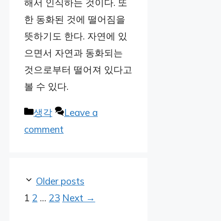
해서 인식하는 것이다. 또
한 동화된 것에 떨어짐을
뜻하기도 한다. 자연에 있
으면서 자연과 동화되는
것으로부터 떨어져 있다고
볼 수 있다.
Categories
생각
Leave a
comment
Older posts
Page
Page
Page
1
2
…
23
Next
→