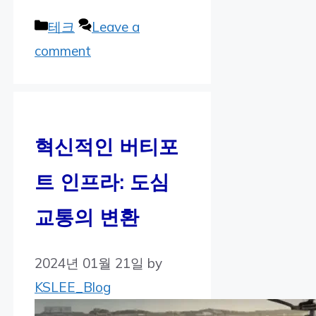
Categories
테크
Leave a
comment
혁신적인 버티포
트 인프라: 도심
교통의 변환
2024년 01월 21일
by
KSLEE_Blog