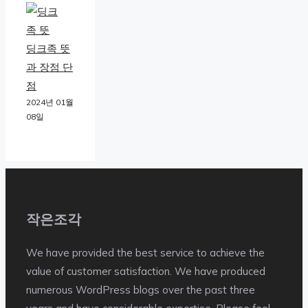
딩크족 뜻
과 장점 단
점
2024년 01월
08일
작은조각
We have provided the best service to achieve the
value of customer satisfaction. We have produced
numerous WordPress blogs over the past three