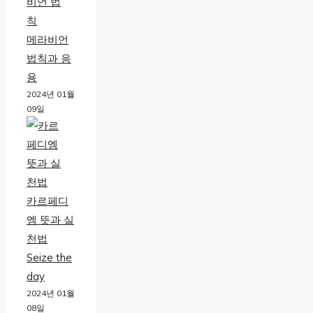
메라비언
법칙과 응
용
2024년 01월
09일
카르페디
엠 뜻과 실
천법
Seize the
day
2024년 01월
08일