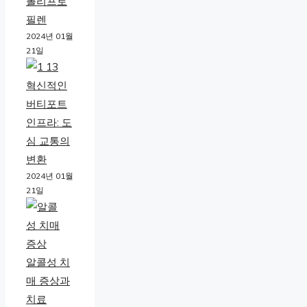
폴리프로
필렌
2024년 01월
21일
혁신적인
버티포트
인프라: 도
심 교통의
변환
2024년 01월
21일
알콜성 치
매 증상과
치료