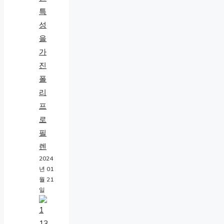
특
성
을
가
진
폴
리
프
로
필
렌
2024
년 01
월 21
일