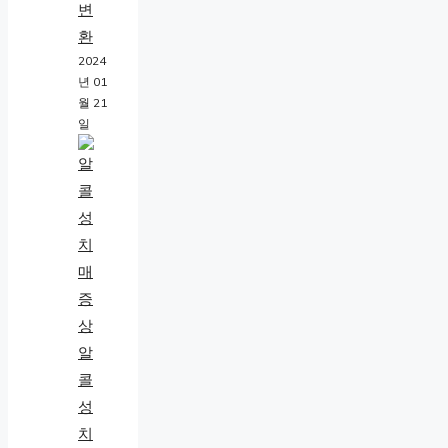
변
환
2024
년 01
월 21
일
알
콜
성
치