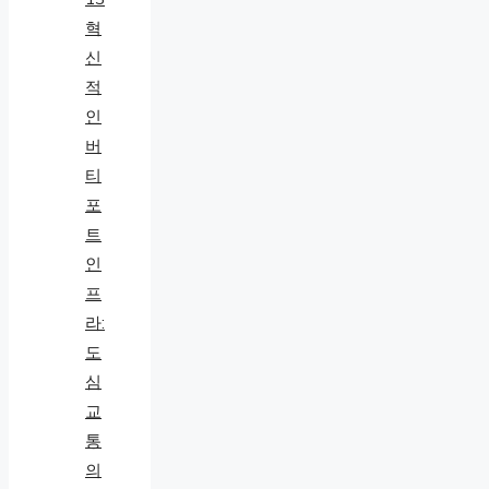
혁
신
적
인
버
티
포
트
인
프
라:
도
심
교
통
의