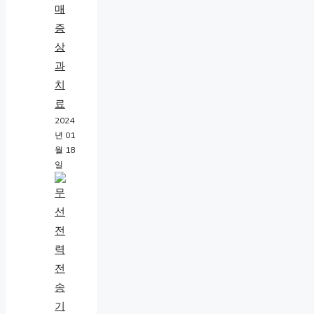
매
증
상
과
치
료
2024
년 01
월 18
일